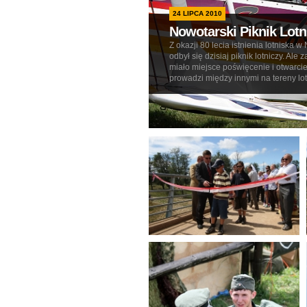
24 LIPCA 2010
Nowotarski Piknik Lotn
Z okazji 80 lecia istnienia lotniska 
odbył się dzisiaj piknik lotniczy. Ale 
miało miejsce poświęcenie i otwarcie
prowadzi między innymi na tereny lot