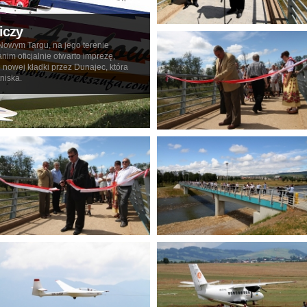
iczy
w Nowym Targu, na jego terenie
zanim oficjalnie otwarto imprezę,
 nowej kładki przez Dunajec, która
niska.