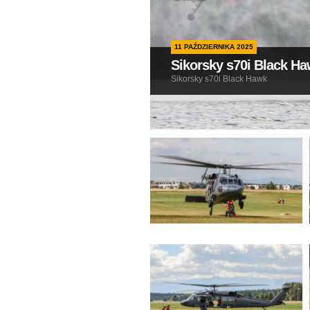
11 PAŹDZIERNIKA 2025
Sikorsky s70i Black H
Sikorsky s70i Black Hawk