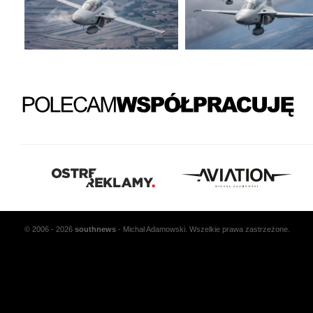
© 2006 - 2026
south
news
- Michał Adamowski. Wszelkie prawa zastrzeżone.