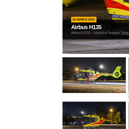
20 MARCA 2022
Airbus H135
Airbus H135 - szpital w Nowym Targ