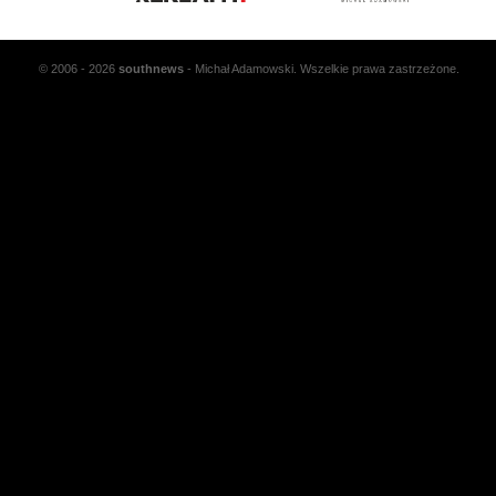
© 2006 - 2026
south
news
- Michał Adamowski. Wszelkie prawa zastrzeżone.