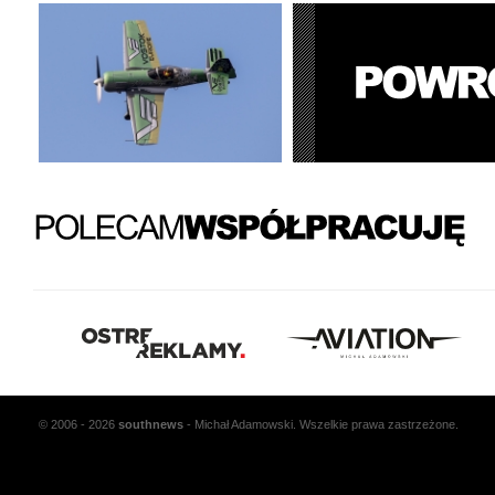
© 2006 - 2026
south
news
- Michał Adamowski. Wszelkie prawa zastrzeżone.